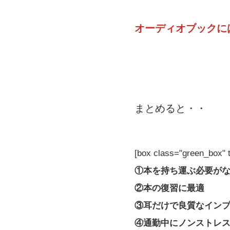
オーディオブックに
まとめると・・
[box class="green_
①本を持ち運ぶ必要が
②本の復習に最適
③耳だけで良質なイン
④通勤中にノンストレ