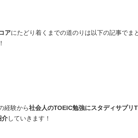
スコア
にたどり着くまでの道のりは以下の記事でま
！
の経験から
社会人のTOEIC勉強にスタディサプリT
紹介
していきます！