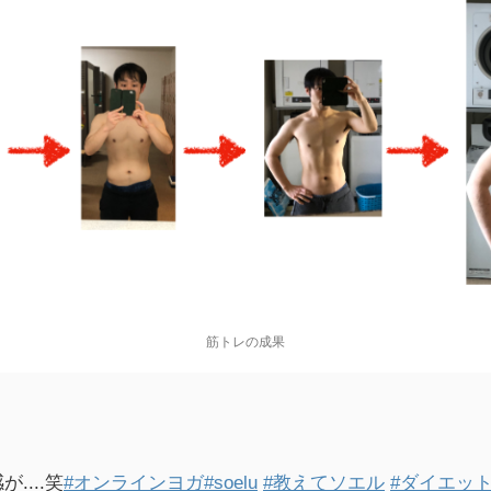
筋トレの成果
。
....笑
#オンラインヨガ
#soelu
#教えてソエル
#ダイエッ