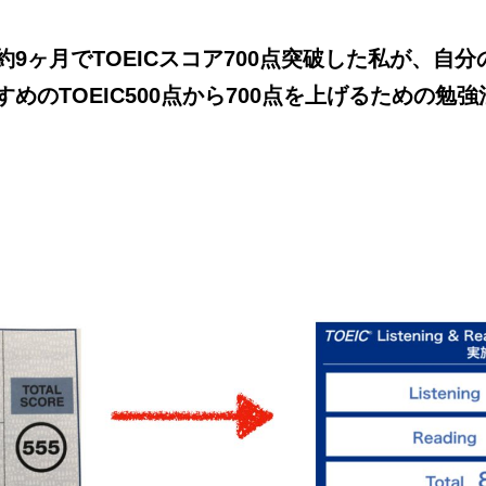
9ヶ月でTOEICスコア700点突破した私が、自
めのTOEIC500点から700点を上げるための勉