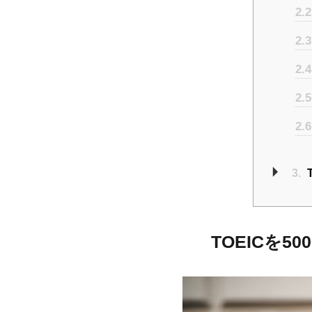
2.2
2.3
2.4
2.5
2.6
3.
TOEICを