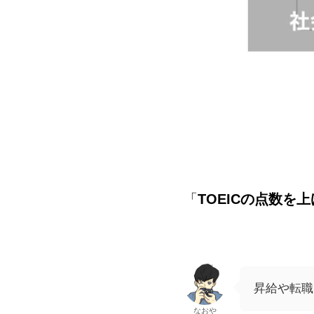
「
TOEICの点数を
昇給や転職
なおや