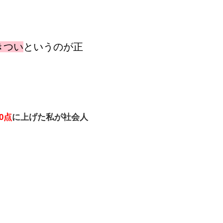
きつい
というのが正
0点
に上げた私が社会人